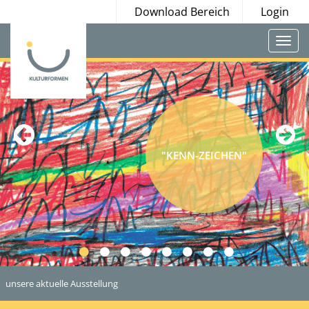
Download Bereich
Login
Togg
navi
"KENN-ZEICHEN"
1
2
3
4
5
6
7
8
unsere aktuelle Ausstellung