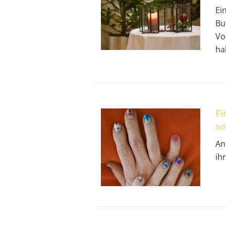
Ei
Bu
Vo
ha
Fi
Sc
An
ih