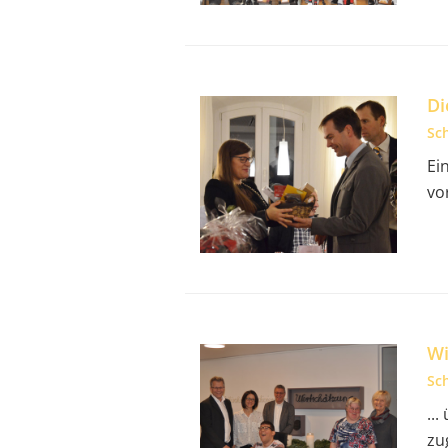
Di
Sc
Ei
vo
Wi
Sc
..
zu