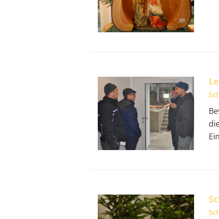
Le
Sc
Be
di
Ei
Sc
Sc