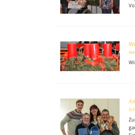
Vo
We
We
Wi
Ad
Sc
Zu
ga