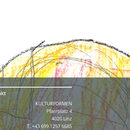
akt
KULTURFORMEN
Pfarrplatz 4
4020 Linz
T. +43 699 1257 6685‬