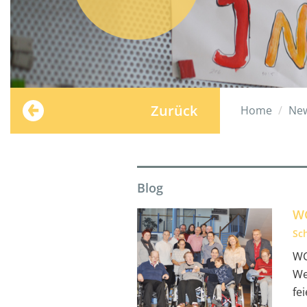
Zurück
Home
Ne
Blog
WG
Sc
WG
We
fei