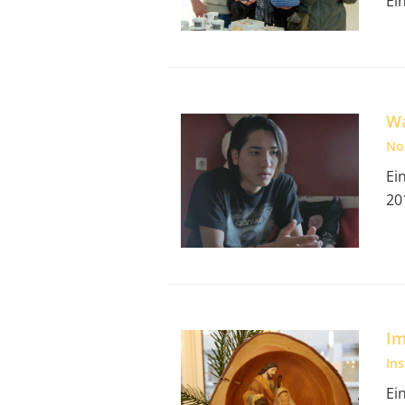
Ei
Wa
No
Ei
20
Im
In
Ei