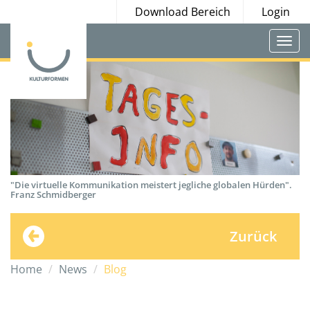
Download Bereich
Login
Togg
navi
"Die virtuelle Kommunikation meistert jegliche globalen Hürden".
Franz Schmidberger
Zurück
Home
News
Blog