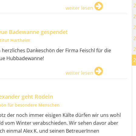
2
weiter lesen
2
2
ue Badewanne gespendet
2
stitut Hartheim
2
n herzliches Dankeschön der Firma Feischl für die
ue Hubbadewanne!
2
weiter lesen
exander geht Rodeln
hön für besondere Menschen
otz der noch immer eisigen Kälte dürfen wir uns wohl
ld vom Winter verabschieden. Wir sehen davor aber
ch einmal Alex K. und seinen BetreuerInnen