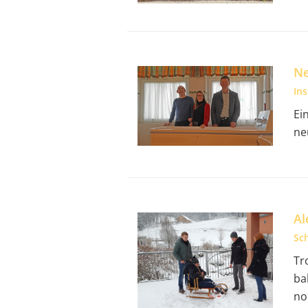
Ne
In
Ei
ne
Al
Sc
Tr
ba
no