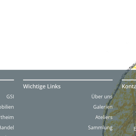
Wichtige Links
Kont
GSI
Über uns
bilien
Galerien
artheim
Ateliers
Handel
Sammlung