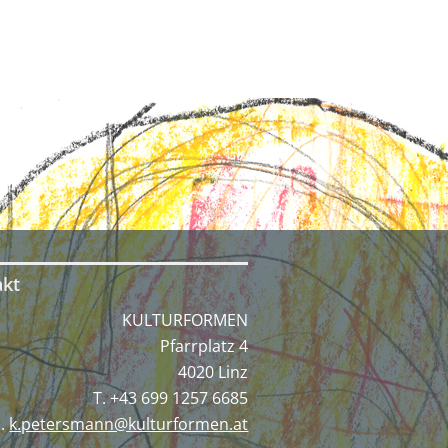
akt
KULTURFORMEN
Pfarrplatz 4
4020 Linz
T. +43 699 1257 6685‬
E.
k.petersmann@kulturformen.at