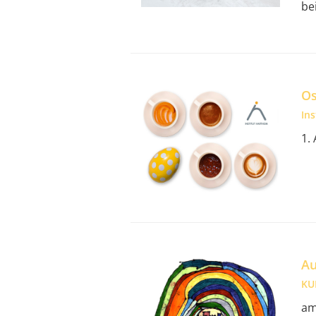
be
Os
In
1.
Au
KU
am