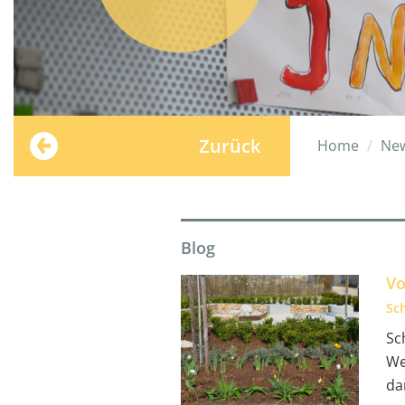
Zurück
Home
Ne
Blog
Vo
Sc
Sc
We
da