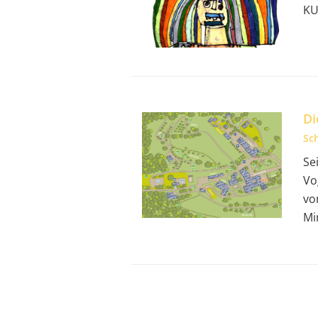
KU
Di
Sc
Se
Vo
vo
Mi