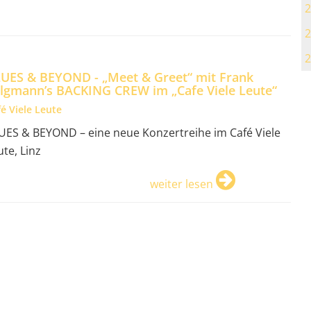
2
2
2
UES & BEYOND - „Meet & Greet“ mit Frank
lgmann’s BACKING CREW im „Cafe Viele Leute“
é Viele Leute
UES & BEYOND – eine neue Konzertreihe im Café Viele
ute, Linz
weiter lesen