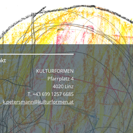
akt
KULTURFORMEN
Pfarrplatz 4
4020 Linz
T. +43 699 1257 6685‬
E.
k.petersmann@kulturformen.at