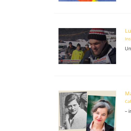
Lu
In
Un
Ma
Caf
– 