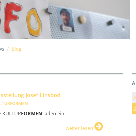
ws
Blog
A
sstellung Josef Linsbod
A
LTURFORMEN
2
e KULTUR
FORMEN
laden ein…
weiter lesen