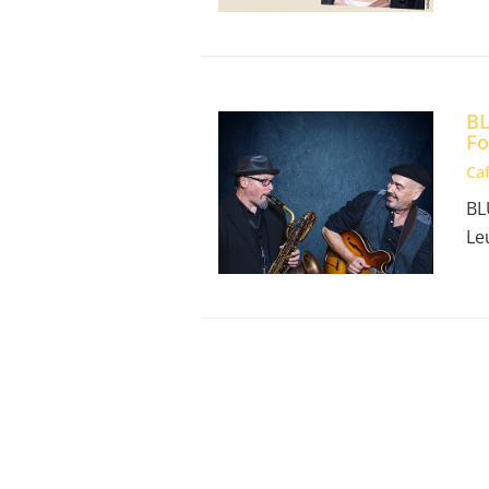
BL
Fo
Caf
BL
Le