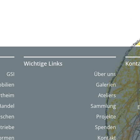
Wichtige Links
Kont
GSI
Über uns
bilien
Galerien
artheim
Ateliers
Handel
Sammlung
nschen
Projekte
triebe
Spenden
formen
Kontakt