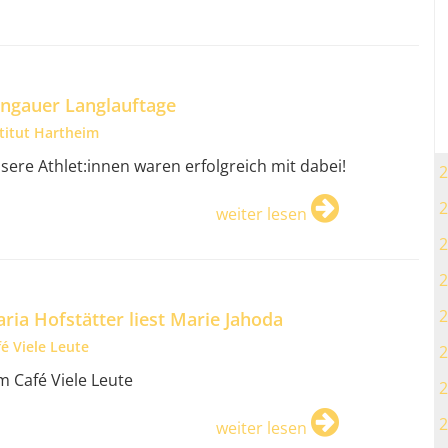
ngauer Langlauftage
stitut Hartheim
sere Athlet:innen waren erfolgreich mit dabei!
2
2
weiter lesen
2
2
2
ria Hofstätter liest Marie Jahoda
é Viele Leute
2
im Café Viele Leute
2
2
weiter lesen