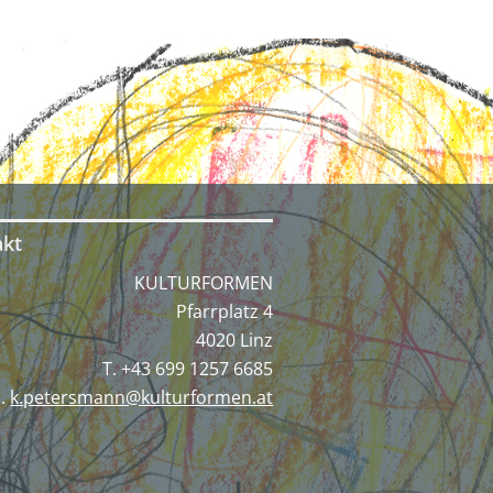
akt
KULTURFORMEN
Pfarrplatz 4
4020 Linz
T. +43 699 1257 6685‬
E.
k.petersmann@kulturformen.at