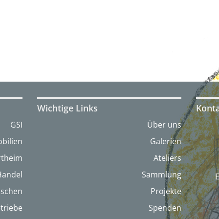
Wichtige Links
Kont
GSI
Über uns
bilien
Galerien
artheim
Ateliers
Handel
Sammlung
nschen
Projekte
triebe
Spenden