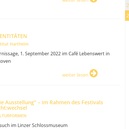
2
2
ENTITÄTEN
stitut Hartheim
rnissage, 1. September 2022 im Café Lebenswert in
koven
weiter lesen
ie Ausstellung" – im Rahmen des Festivals
cht:wechsel
LTURFORMEN
such im Linzer Schlossmuseum