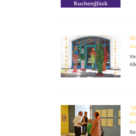
ID
In
Ve
Al
"d
si
KU
Be