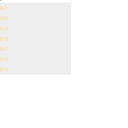
021
020
019
018
017
016
015