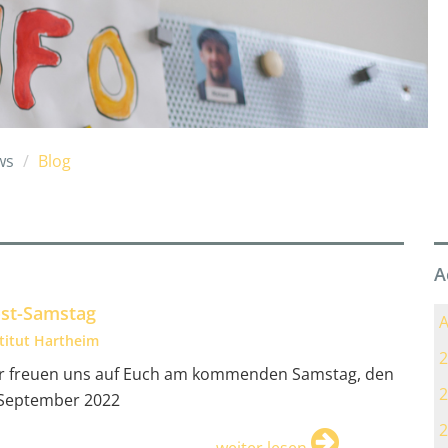
ws
Blog
A
st-Samstag
A
stitut Hartheim
2
r freuen uns auf Euch am kommenden Samstag, den
2
 September 2022
2
weiter lesen