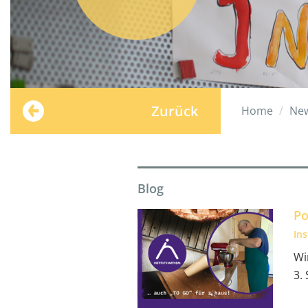
Zurück
Home
Ne
Blog
Po
In
Wi
3.