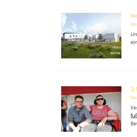
Ne
In
Un
ei
2:
In
Ve
fu
Be