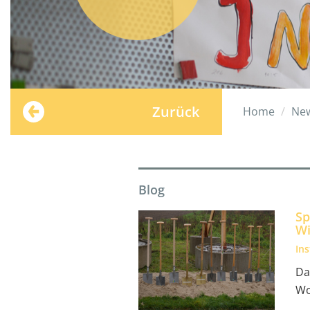
Zurück
Home
Ne
Blog
Sp
Wi
In
Da
Wo