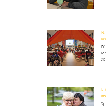
Na
In
Fü
Mi
so
Ei
In
Sp