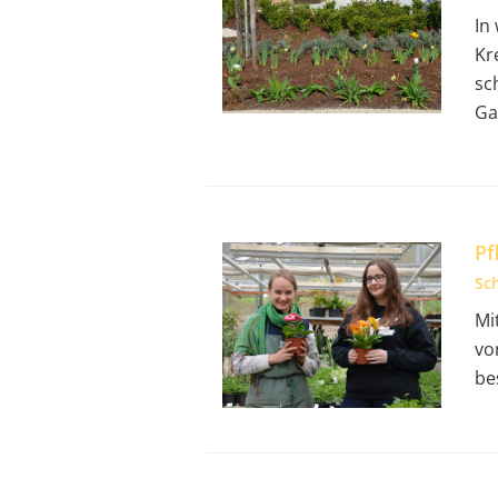
In
Kr
sc
Ga
Pf
Sc
Mi
vo
be