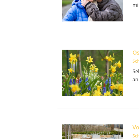
mi
Os
Sc
Se
an
Vo
Sc