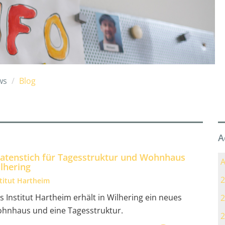
ws
Blog
A
atenstich für Tagesstruktur und Wohnhaus
A
lhering
2
stitut Hartheim
s Institut Hartheim erhält in Wilhering ein neues
2
hnhaus und eine Tagesstruktur.
2