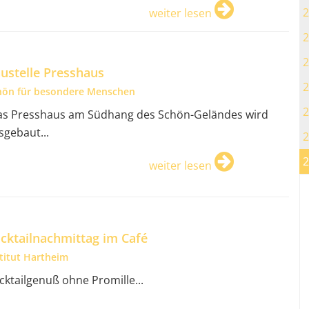
2
weiter lesen
2
2
ustelle Presshaus
2
hön für besondere Menschen
2
s Presshaus am Südhang des Schön-Geländes wird
sgebaut...
2
2
weiter lesen
cktailnachmittag im Café
stitut Hartheim
cktailgenuß ohne Promille...