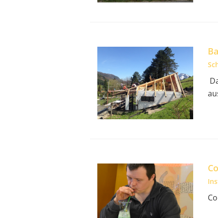
Ba
Sc
Da
au
Co
In
Co