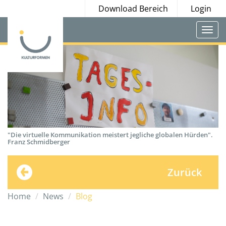
Download Bereich
Login
Togg
navi
"Die virtuelle Kommunikation meistert jegliche globalen Hürden".
Franz Schmidberger
Zurück
Home
News
Blog