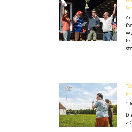
Sc
Am
fa
Wo
Pe
st
"D
KU
"D
Di
20