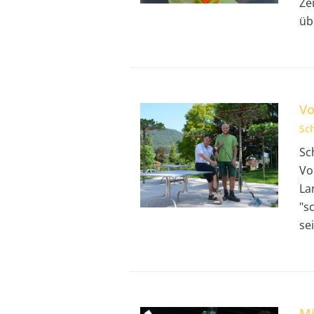
Ze
üb
Vo
Sc
Sc
Vo
La
"s
sei
Mi