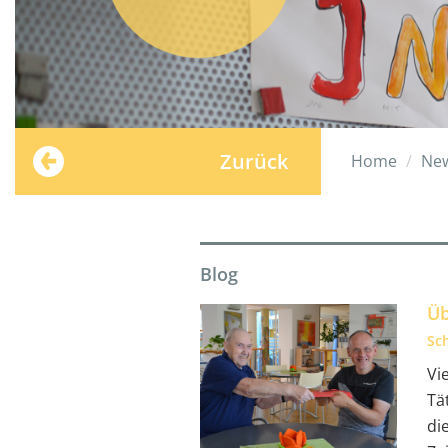
Zurück
Home
Ne
Blog
Üb
Sc
Vi
Tä
di