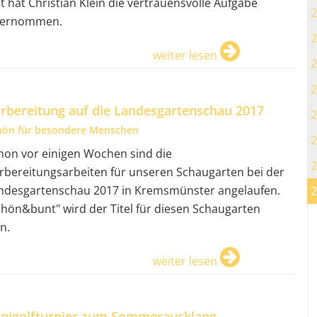
it hat Christian Klein die vertrauensvolle Aufgabe
2
ernommen.
2
weiter lesen
2
2
rbereitung auf die Landesgartenschau 2017
2
hön für besondere Menschen
2
hon vor einigen Wochen sind die
2
rbereitungsarbeiten für unseren Schaugarten bei der
ndesgartenschau 2017 in Kremsmünster angelaufen.
2
chön&bunt" wird der Titel für diesen Schaugarten
n.
weiter lesen
nigolfturnier zum Sommerausklang