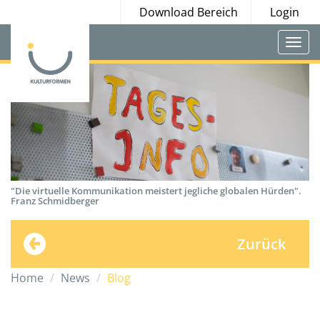
Download Bereich
Login
Togg
navi
"Die virtuelle Kommunikation meistert jegliche globalen Hürden".
Franz Schmidberger
Zurück
Home
News
Blog